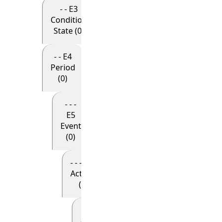
- - E3
Condition
State (0)
- - E4
Period
(0)
- - -
E5
Event
(0)
- - - - E7
Activity
(0)
- - - - - E8
Acquisition