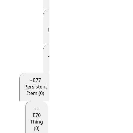
(0)
- - - - -
E69
Death
(0)
- - - - - E81
Transformation
(0)
- E77
Persistent
Item (0)
- -
E70
Thing
(0)