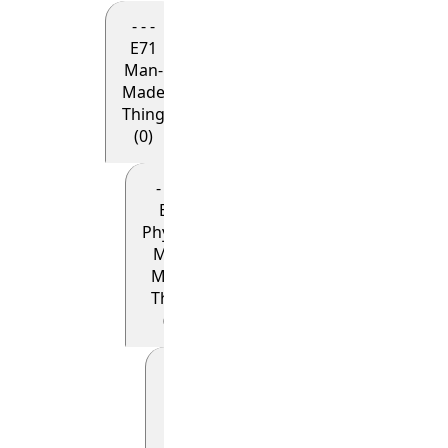
- - -
E71
Man-
Made
Thing
(0)
- - - -
E24
Physical
Man-
Made
Thing
(0)
- - - - -
E22
Man-
Made