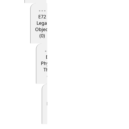
- - -
E72
Legal
Object
(0)
- - - -
E18
Physical
Thing
(0)
- - - - -
E19
Physical
Object
(0)