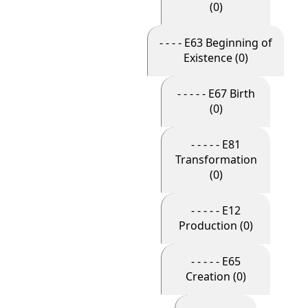
(0)
- - - - E63 Beginning of
Existence (0)
- - - - - E67 Birth
(0)
- - - - - E81
Transformation
(0)
- - - - - E12
Production (0)
- - - - - E65
Creation (0)