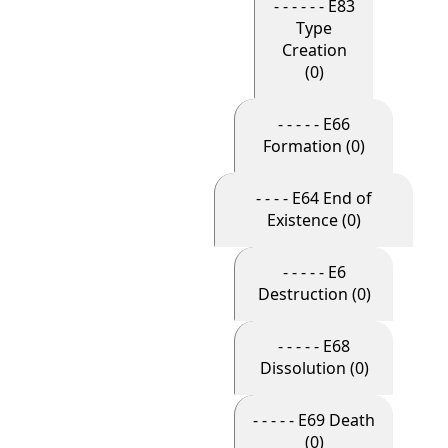
- - - - - - E83
Type
Creation
(0)
- - - - - E66
Formation (0)
- - - - E64 End of
Existence (0)
- - - - - E6
Destruction (0)
- - - - - E68
Dissolution (0)
- - - - - E69 Death
(0)