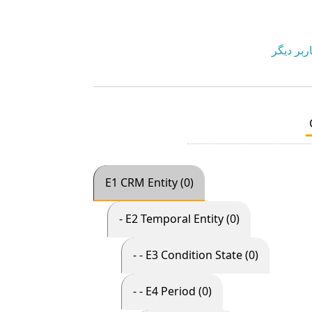
ربر دیگر
E1 CRM Entity (0)
- E2 Temporal Entity (0)
- - E3 Condition State (0)
- - E4 Period (0)