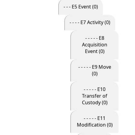
- - - E5 Event (0)
- - - - E7 Activity (0)
- - - - - E8
Acquisition
Event (0)
- - - - - E9 Move
(0)
- - - - - E10
Transfer of
Custody (0)
- - - - - E11
Modification (0)