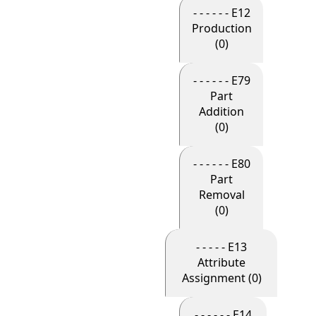
- - - - - - E12
Production
(0)
- - - - - - E79
Part
Addition
(0)
- - - - - - E80
Part
Removal
(0)
- - - - - E13
Attribute
Assignment (0)
- - - - - - E14