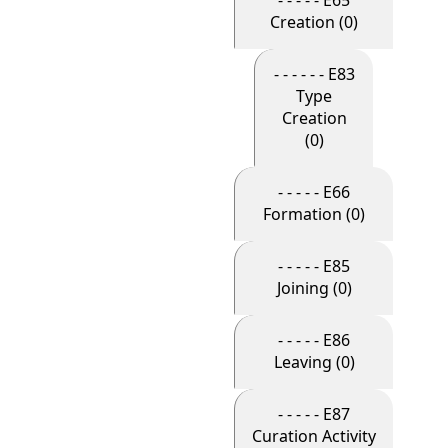
- - - - - E65
Creation (0)
- - - - - - E83
Type
Creation
(0)
- - - - - E66
Formation (0)
- - - - - E85
Joining (0)
- - - - - E86
Leaving (0)
- - - - - E87
Curation Activity