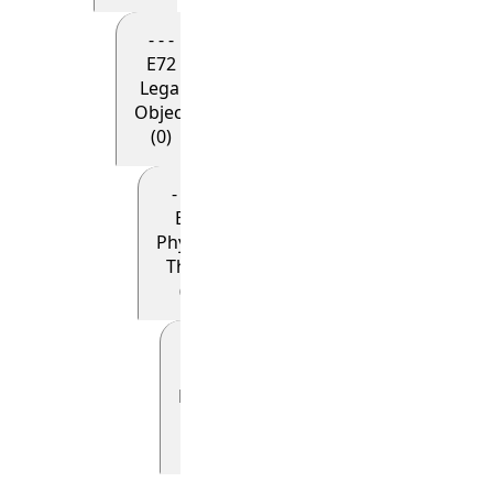
- - -
E72
Legal
Object
(0)
- - - -
E18
Physical
Thing
(0)
- - - - -
E19
Physical
Object
(0)