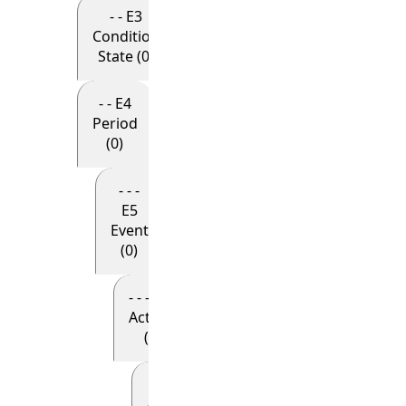
- - E3
Condition
State (0)
- - E4
Period
(0)
- - -
E5
Event
(0)
- - - - E7
Activity
(0)
- - - - - E8
Acquisition