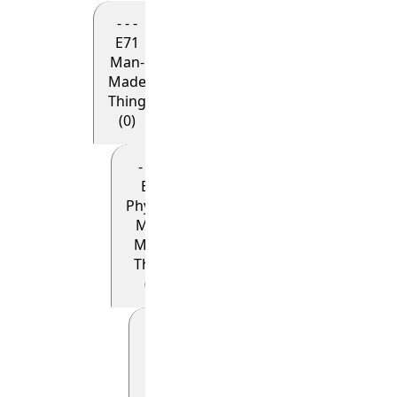
- - -
E71
Man-
Made
Thing
(0)
- - - -
E24
Physical
Man-
Made
Thing
(0)
- - - - -
E22
Man-
Made