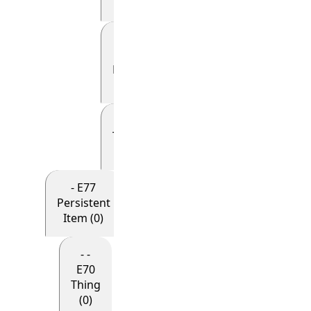
(0)
- - - - -
E69
Death
(0)
- - - - - E81
Transformation
(0)
- E77
Persistent
Item (0)
- -
E70
Thing
(0)