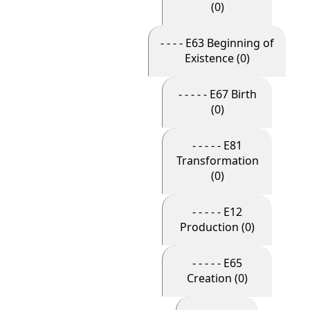
(0)
- - - - E63 Beginning of
Existence (0)
- - - - - E67 Birth
(0)
- - - - - E81
Transformation
(0)
- - - - - E12
Production (0)
- - - - - E65
Creation (0)