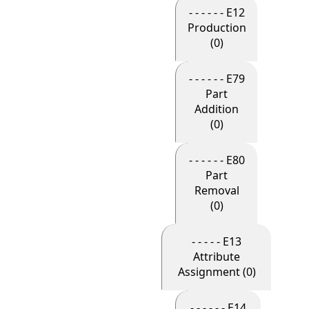
- - - - - - E12
Production
(0)
- - - - - - E79
Part
Addition
(0)
- - - - - - E80
Part
Removal
(0)
- - - - - E13
Attribute
Assignment (0)
- - - - - - E14