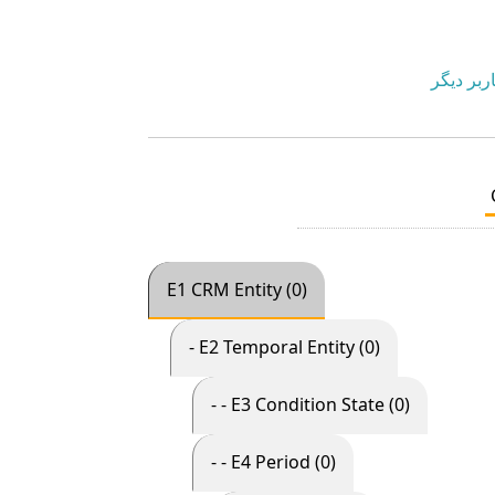
ربر دیگر
E1 CRM Entity (0)
- E2 Temporal Entity (0)
- - E3 Condition State (0)
- - E4 Period (0)