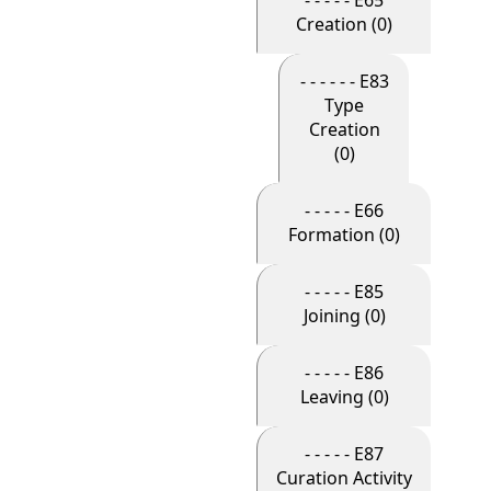
- - - - - E65
Creation (0)
- - - - - - E83
Type
Creation
(0)
- - - - - E66
Formation (0)
- - - - - E85
Joining (0)
- - - - - E86
Leaving (0)
- - - - - E87
Curation Activity