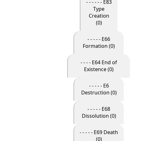
- - - - - - E83
Type
Creation
(0)
- - - - - E66
Formation (0)
- - - - E64 End of
Existence (0)
- - - - - E6
Destruction (0)
- - - - - E68
Dissolution (0)
- - - - - E69 Death
(0)