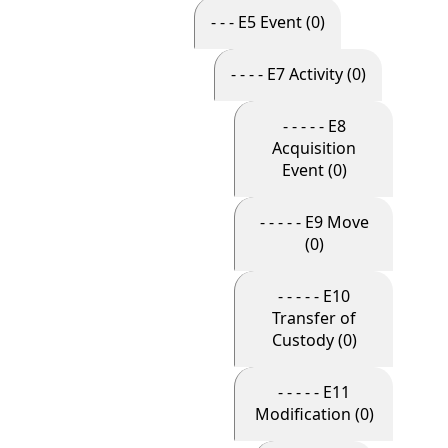
- - - E5 Event (0)
- - - - E7 Activity (0)
- - - - - E8
Acquisition
Event (0)
- - - - - E9 Move
(0)
- - - - - E10
Transfer of
Custody (0)
- - - - - E11
Modification (0)