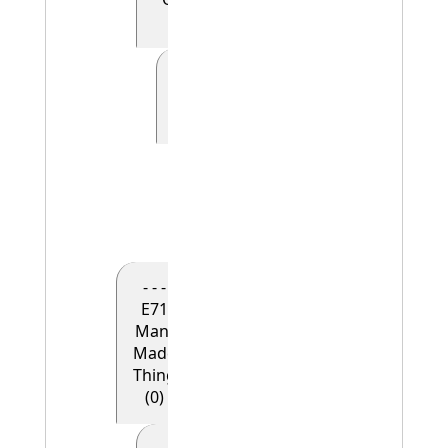
(0)
- - - - - E41
Appellation
(0)
- - - - - -
E42
Identifier
(1)
- - -
E71
Man-
Made
Thing
(0)