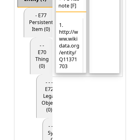
note [F]
- E77
Persistent
1.
Item (0)
http://w
ww.wiki
- -
data.org
E70
/entity/
Thing
Q11371
(0)
703
- - -
E72
Legal
Object
(0)
- - - - E90
Symbolic
Object