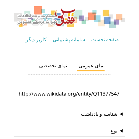
صفحه نخست
سامانه پشتیبانی
کاربر دیگر
نمای عمومی
نمای تخصصی
"http://www.wikidata.org/entity/Q11377547"
شناسه و یادداشت
نوع