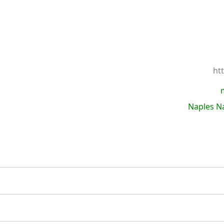
ht
Naples N