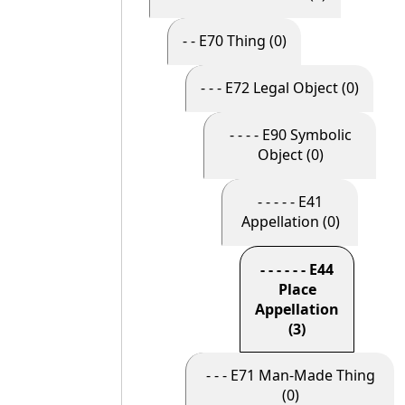
- - E70 Thing (0)
- - - E72 Legal Object (0)
- - - - E90 Symbolic
Object (0)
- - - - - E41
Appellation (0)
- - - - - - E44
Place
Appellation
(3)
- - - E71 Man-Made Thing
(0)