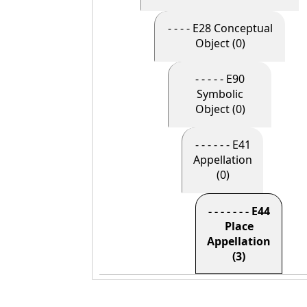
- - - - E28 Conceptual
Object (0)
- - - - - E90
Symbolic
Object (0)
- - - - - - E41
Appellation
(0)
- - - - - - - E44
Place
Appellation
(3)