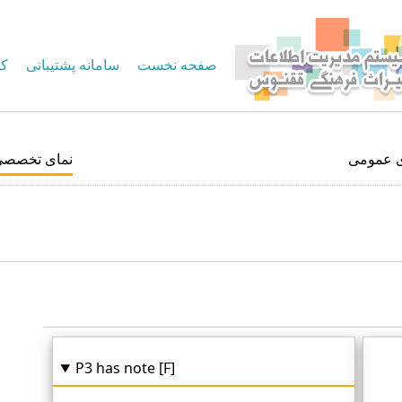
صفحه نخست
سامانه پشتیبانی
کا
ی عمومی
نمای تخصصی
P3 has note [F]