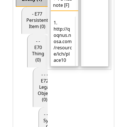
note [F]
- E77
Persistent
1.
Item (0)
http://q
oqnus.n
- -
osa.com
E70
/resourc
Thing
e/ich/pl
(0)
ace10
- - -
E72
Legal
Object
(0)
- - - - E90
Symbolic
Object