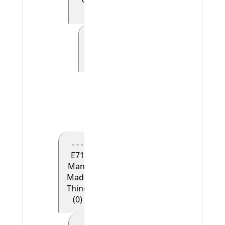
(0)
- - - - - E41
Appellation
(0)
- - - - - -
E42
Identifier
(1)
- - -
E71
Man-
Made
Thing
(0)