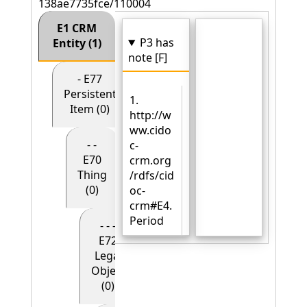
138ae7735fce/110004
E1 CRM
P3 has
Entity (1)
note [F]
- E77
Persistent
1.
Item (0)
http://w
ww.cido
- -
c-
E70
crm.org
Thing
/rdfs/cid
(0)
oc-
crm#E4.
Period
- - -
E72
Legal
Object
(0)