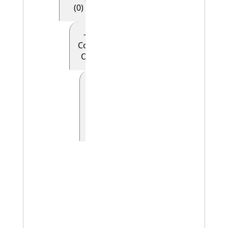
(0)
- - - - E28
Conceptual
Object (0)
- - - - -
E90
Symbolic
Object
(0)
- - - - - - E41
Appellation
(0)
- - - - - - -
E42
Identifier