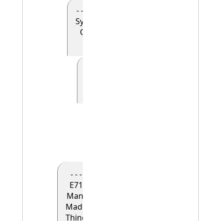
- - - - E90
Symbolic
Object
(0)
- - - - - E41
Appellation
(0)
- - - - - -
E42
Identifier
(1)
- - -
E71
Man-
Made
Thing