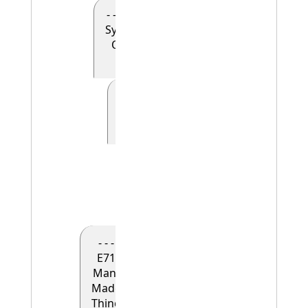
- - - - E90
Symbolic
Object
(0)
- - - - - E41
Appellation
(0)
- - - - - -
E42
Identifier
(1)
- - -
E71
Man-
Made
Thing