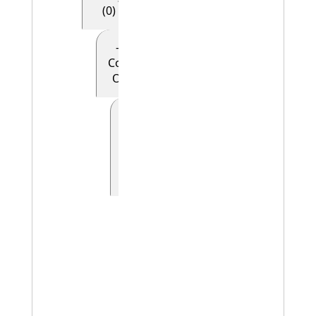
(0)
- - - - E28
Conceptual
Object (0)
- - - - -
E90
Symbolic
Object
(0)
- - - - - - E41
Appellation
(0)
- - - - - - -
E42
Identifier