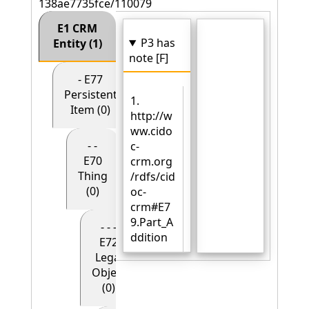
138ae7735fce/110079
E1 CRM
P3 has
Entity (1)
note [F]
- E77
Persistent
1.
Item (0)
http://w
ww.cido
- -
c-
E70
crm.org
Thing
/rdfs/cid
(0)
oc-
crm#E7
9.Part_A
- - -
ddition
E72
Legal
Object
(0)