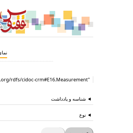
نما
"http://www.cidoc-crm.org/rdfs/cidoc-crm#E16.Measurement"
شناسه و یادداشت
نوع