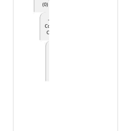
(0)
- - - - E28
Conceptual
Object (0)
- - - - -
E90
Symbolic
Object
(0)
- - - - - - E41
Appellation
(0)
- - - - - - -
E42
Identifier