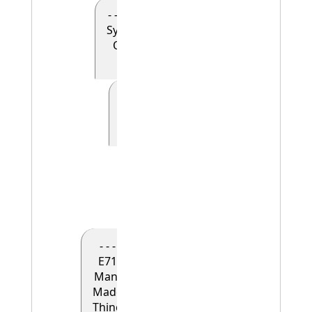
- - - - E90
Symbolic
Object
(0)
- - - - - E41
Appellation
(0)
- - - - - -
E42
Identifier
(1)
- - -
E71
Man-
Made
Thing