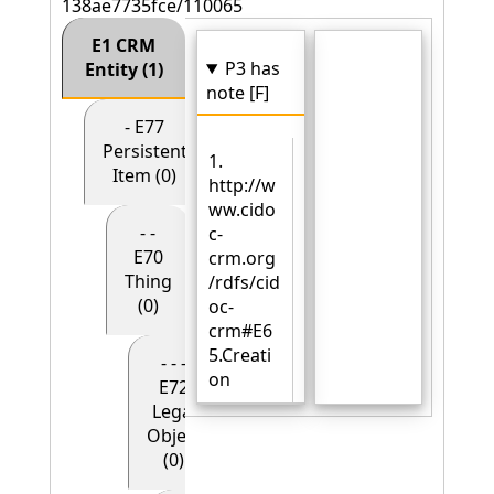
138ae7735fce/110065
E1 CRM
P3 has
Entity (1)
note [F]
- E77
Persistent
1.
Item (0)
http://w
ww.cido
- -
c-
E70
crm.org
Thing
/rdfs/cid
(0)
oc-
crm#E6
5.Creati
- - -
on
E72
Legal
Object
(0)