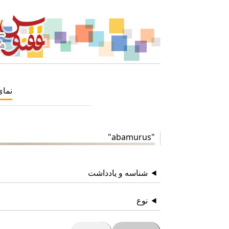
نما
"abamurus"
شناسه و یادداشت
نوع