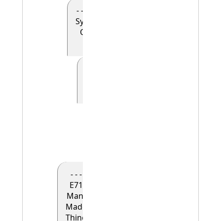
- - - - E90
Symbolic
Object
(0)
- - - - - E41
Appellation
(0)
- - - - - -
E42
Identifier
(1)
- - -
E71
Man-
Made
Thing