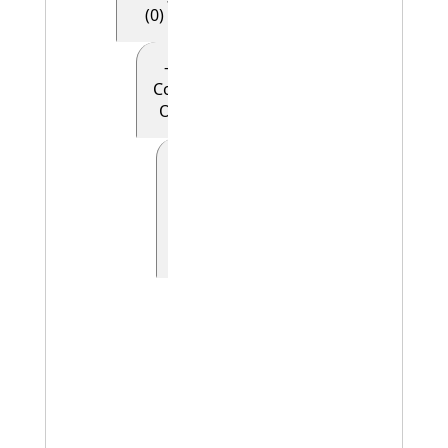
(0)
- - - - E28
Conceptual
Object (0)
- - - - -
E90
Symbolic
Object
(0)
- - - - - - E41
Appellation
(0)
- - - - - - -
E42
Identifier