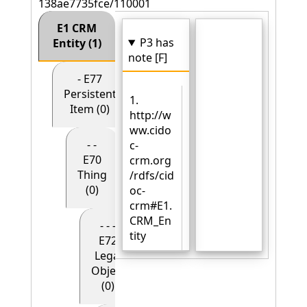
138ae7735fce/110001
E1 CRM
P3 has
Entity (1)
note [F]
- E77
Persistent
1.
Item (0)
http://w
ww.cido
- -
c-
E70
crm.org
Thing
/rdfs/cid
(0)
oc-
crm#E1.
CRM_En
- - -
tity
E72
Legal
Object
(0)