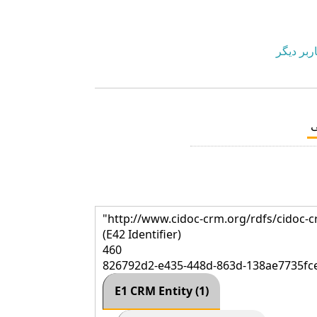
ربر دیگر
"http://www.cidoc-crm.org/rdfs/cidoc-c
(E42 Identifier)
460
826792d2-e435-448d-863d-138ae7735fc
E1 CRM Entity (1)