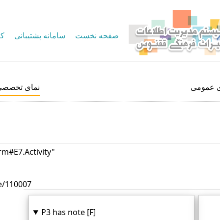
صفحه نخست
سامانه پشتیبانی
کا
ی عمومی
نمای تخصصی
rm#E7.Activity"
e/110007
P3 has note [F]