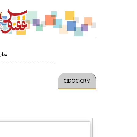
نما
CIDOC-CRM