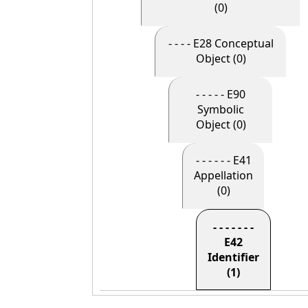
(0)
- - - - E28 Conceptual
Object (0)
- - - - - E90
Symbolic
Object (0)
- - - - - - E41
Appellation
(0)
- - - - - - -
E42
Identifier
(1)