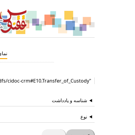
نما
"http://www.cidoc-crm.org/rdfs/cidoc-crm#E10.Transfer_of_Custody"
شناسه و یادداشت
نوع