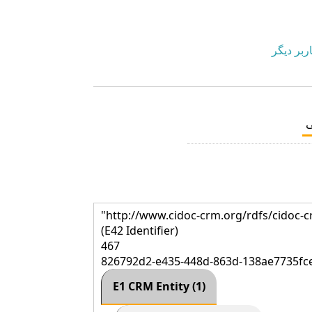
ربر دیگر
"http://www.cidoc-crm.org/rdfs/cidoc-
(E42 Identifier)
467
826792d2-e435-448d-863d-138ae7735fc
E1 CRM Entity (1)