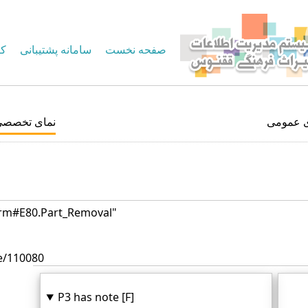
صفحه نخست
سامانه پشتیبانی
کا
ی عمومی
نمای تخصصی
crm#E80.Part_Removal"
e/110080
P3 has note [F]