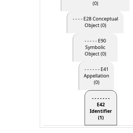
(0)
- - - - E28 Conceptual
Object (0)
- - - - - E90
Symbolic
Object (0)
- - - - - - E41
Appellation
(0)
- - - - - - -
E42
Identifier
(1)