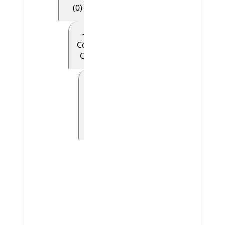
(0)
- - - - E28
Conceptual
Object (0)
- - - - -
E90
Symbolic
Object
(0)
- - - - - - E41
Appellation
(0)
- - - - - - -
E42
Identifier