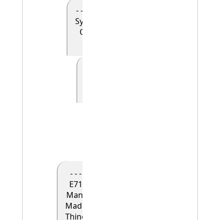
- - - - E90
Symbolic
Object
(0)
- - - - - E41
Appellation
(0)
- - - - - -
E42
Identifier
(1)
- - -
E71
Man-
Made
Thing