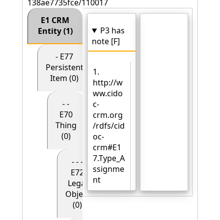
138ae7735fce/110017
E1 CRM
P3 has
Entity (1)
note [F]
- E77
Persistent
1.
Item (0)
http://w
ww.cido
- -
c-
E70
crm.org
Thing
/rdfs/cid
(0)
oc-
crm#E1
7.Type_A
- - -
ssignme
E72
nt
Legal
Object
(0)