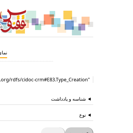
نما
"http://www.cidoc-crm.org/rdfs/cidoc-crm#E83.Type_Creation"
شناسه و یادداشت
نوع