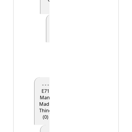
(0)
- - - - - E41
Appellation
(0)
- - - - - -
E42
Identifier
(1)
- - -
E71
Man-
Made
Thing
(0)