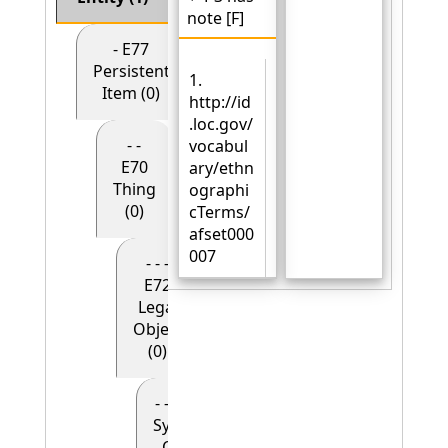
note [F]
- E77
Persistent
1.
Item (0)
http://id
.loc.gov/
- -
vocabul
E70
ary/ethn
Thing
ographi
(0)
cTerms/
afset000
007
- - -
E72
Legal
Object
(0)
- - - - E90
Symbolic
Object