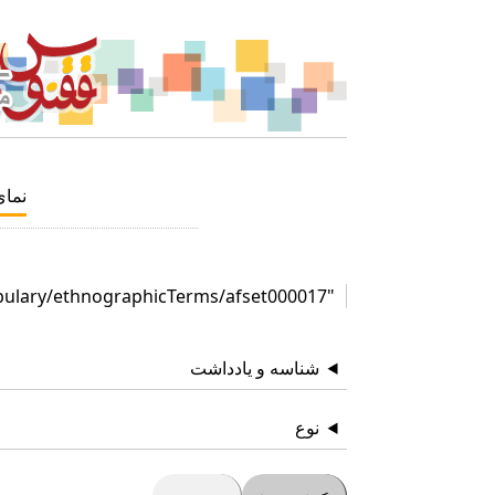
نما
"http://id.loc.gov/vocabulary/ethnographicTerms/afset000017"
شناسه و یادداشت
نوع