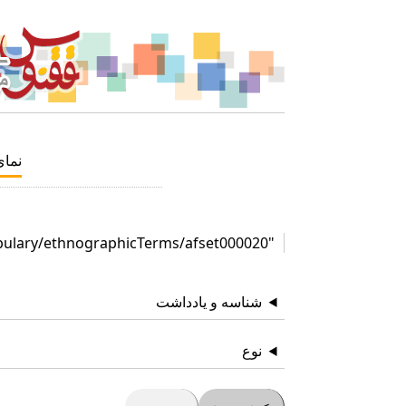
نما
"http://id.loc.gov/vocabulary/ethnographicTerms/afset000020"
شناسه و یادداشت
نوع