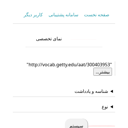
صفحه نخست
سامانه پشتیبانی
کاربر دیگر
نمای تخصصی
نمای عمومی
"http://vocab.getty.edu/aat/300403953"
بیشتر...
شناسه و یادداشت
نوع
سیستم
گزارش‌ها