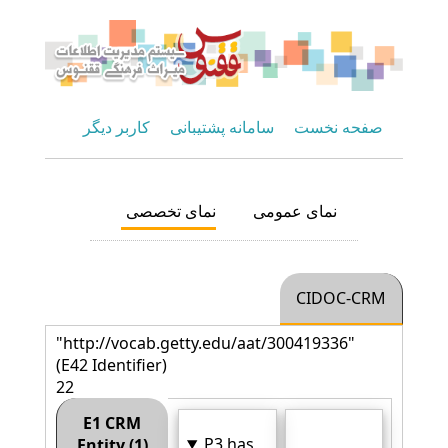
صفحه نخست
سامانه پشتیبانی
کاربر دیگر
نمای عمومی
نمای تخصصی
CIDOC-CRM
"http://vocab.getty.edu/aat/300419336"
(E42 Identifier)
22
E1 CRM
P3 has
Entity (1)