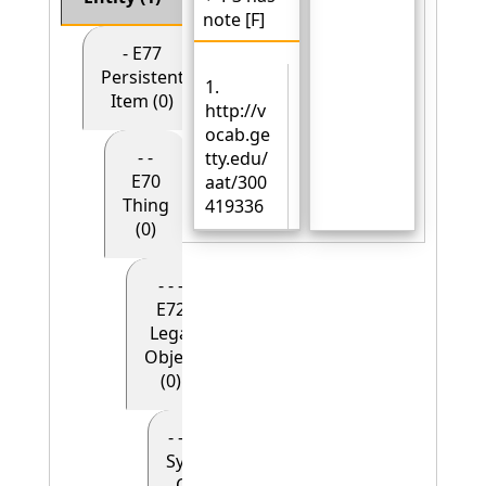
note [F]
- E77
Persistent
1.
Item (0)
http://v
ocab.ge
- -
tty.edu/
E70
aat/300
Thing
419336
(0)
- - -
E72
Legal
Object
(0)
- - - - E90
Symbolic
Object