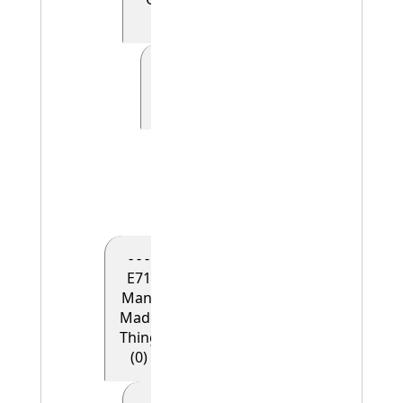
(0)
- - - - - E41
Appellation
(0)
- - - - - -
E42
Identifier
(1)
- - -
E71
Man-
Made
Thing
(0)