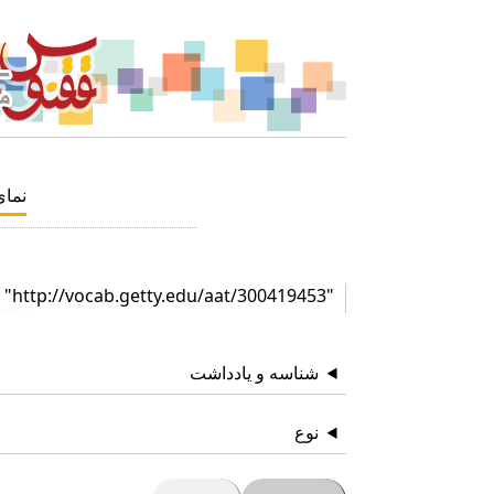
نما
"http://vocab.getty.edu/aat/300419453"
شناسه و یادداشت
نوع