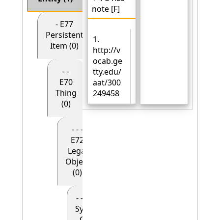
note [F]
- E77
Persistent
1.
Item (0)
http://v
ocab.ge
- -
tty.edu/
E70
aat/300
Thing
249458
(0)
- - -
E72
Legal
Object
(0)
- - - - E90
Symbolic
Object