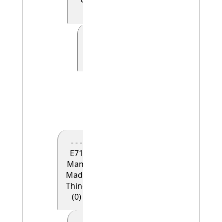
(0)
- - - - - E41
Appellation
(0)
- - - - - -
E42
Identifier
(1)
- - -
E71
Man-
Made
Thing
(0)