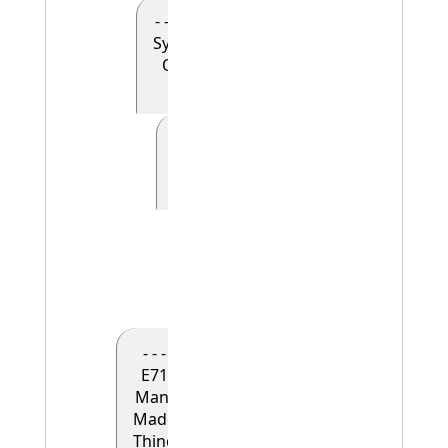
- - - - E90
Symbolic
Object
(0)
- - - - - E41
Appellation
(0)
- - - - - -
E42
Identifier
(1)
- - -
E71
Man-
Made
Thing