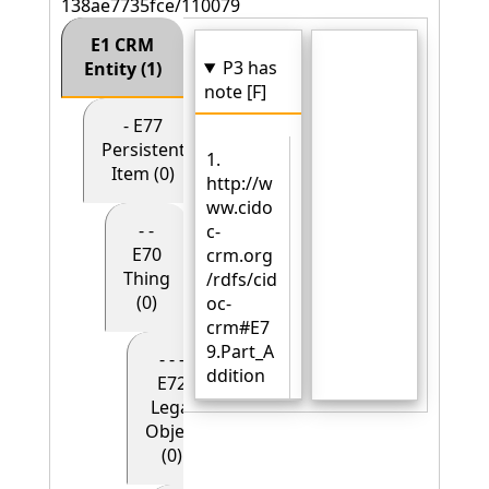
138ae7735fce/110079
E1 CRM
P3 has
Entity (1)
note [F]
- E77
Persistent
1.
Item (0)
http://w
ww.cido
- -
c-
E70
crm.org
Thing
/rdfs/cid
(0)
oc-
crm#E7
9.Part_A
- - -
ddition
E72
Legal
Object
(0)