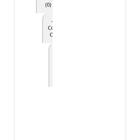
(0)
- - - - E28
Conceptual
Object (0)
- - - - -
E90
Symbolic
Object
(0)
- - - - - - E41
Appellation
(0)
- - - - - - -
E42
Identifier