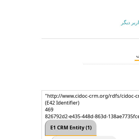
ربر دیگر
"http://www.cidoc-crm.org/rdfs/cidoc
(E42 Identifier)
469
826792d2-e435-448d-863d-138ae7735fc
E1 CRM Entity (1)