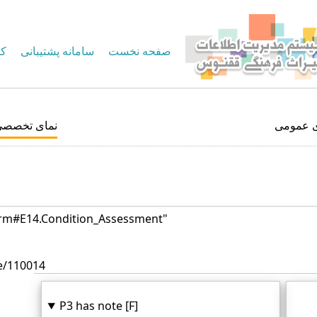
صفحه نخست
سامانه پشتیبانی
کا
ی عمومی
نمای تخصصی
-crm#E14.Condition_Assessment"
e/110014
P3 has note [F]