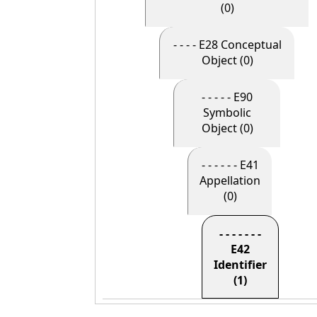
(0)
- - - - E28 Conceptual
Object (0)
- - - - - E90
Symbolic
Object (0)
- - - - - - E41
Appellation
(0)
- - - - - - -
E42
Identifier
(1)