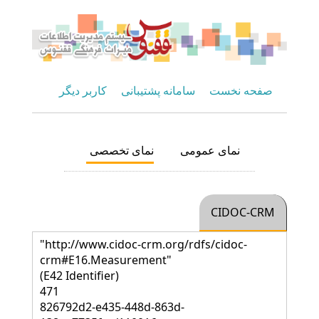
صفحه نخست
سامانه پشتیبانی
کاربر دیگر
نمای عمومی
نمای تخصصی
CIDOC-CRM
"http://www.cidoc-crm.org/rdfs/cidoc-
crm#E16.Measurement"
(E42 Identifier)
471
826792d2-e435-448d-863d-