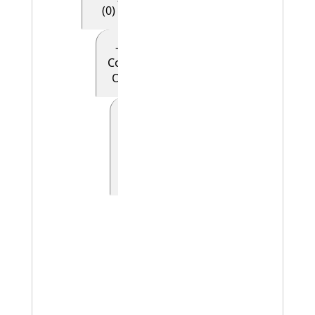
(0)
- - - - E28
Conceptual
Object (0)
- - - - -
E90
Symbolic
Object
(0)
- - - - - - E41
Appellation
(0)
- - - - - - -
E42
Identifier