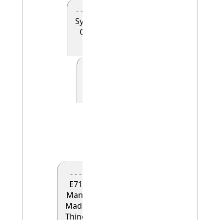
- - - - E90
Symbolic
Object
(0)
- - - - - E41
Appellation
(0)
- - - - - -
E42
Identifier
(1)
- - -
E71
Man-
Made
Thing