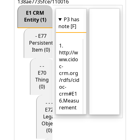
138ae7735fce/110016
E1 CRM
P3 has
Entity (1)
note [F]
- E77
Persistent
1.
Item (0)
http://w
ww.cido
- -
c-
E70
crm.org
Thing
/rdfs/cid
(0)
oc-
crm#E1
6.Measu
- - -
rement
E72
Legal
Object
(0)