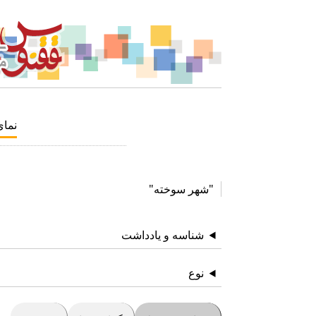
نما
"شهر سوخته"
شناسه و یادداشت
نوع