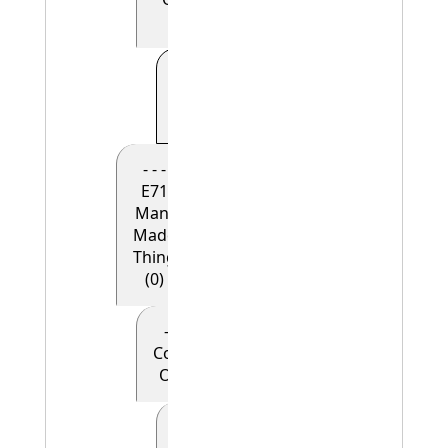
(0)
- - - - - E41
Appellation
(1)
- - -
E71
Man-
Made
Thing
(0)
- - - - E28
Conceptual
Object (0)
- - - - -