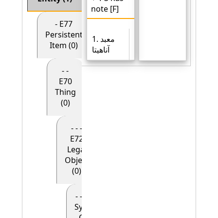
note [F]
- E77
Persistent
1. معبد
Item (0)
آناهیتا
- -
E70
Thing
(0)
- - -
E72
Legal
Object
(0)
- - - - E90
Symbolic
Object