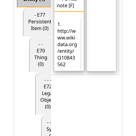
note [F]
- E77
Persistent
1.
Item (0)
http://w
ww.wiki
- -
data.org
E70
/entity/
Thing
Q10843
(0)
562
- - -
E72
Legal
Object
(0)
- - - - E90
Symbolic
Object