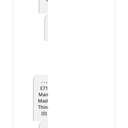
(0)
- - - - - E41
Appellation
(0)
- - - - - -
E42
Identifier
(1)
- - -
E71
Man-
Made
Thing
(0)