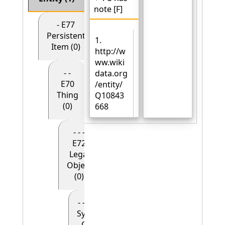
note [F]
- E77
Persistent
1.
Item (0)
http://w
ww.wiki
- -
data.org
E70
/entity/
Thing
Q10843
(0)
668
- - -
E72
Legal
Object
(0)
- - - - E90
Symbolic
Object