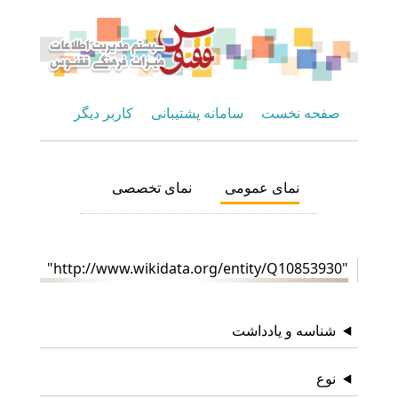
صفحه نخست
سامانه پشتیبانی
کاربر دیگر
نمای عمومی
نمای تخصصی
"http://www.wikidata.org/entity/Q10853930"
شناسه و یادداشت
نوع