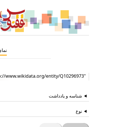
نما
"http://www.wikidata.org/entity/Q10296973"
شناسه و یادداشت
نوع