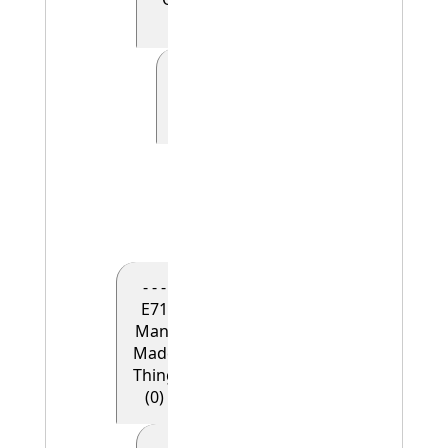
(0)
- - - - - E41
Appellation
(0)
- - - - - -
E42
Identifier
(1)
- - -
E71
Man-
Made
Thing
(0)