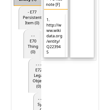
note [F]
- E77
Persistent
1.
Item (0)
http://w
ww.wiki
- -
data.org
E70
/entity/
Thing
Q22394
(0)
5
- - -
E72
Legal
Object
(0)
- - - - E90
Symbolic
Object