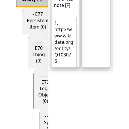
note [F]
- E77
Persistent
1.
Item (0)
http://w
ww.wiki
- -
data.org
E70
/entity/
Thing
Q10307
(0)
6
- - -
E72
Legal
Object
(0)
- - - - E90
Symbolic
Object