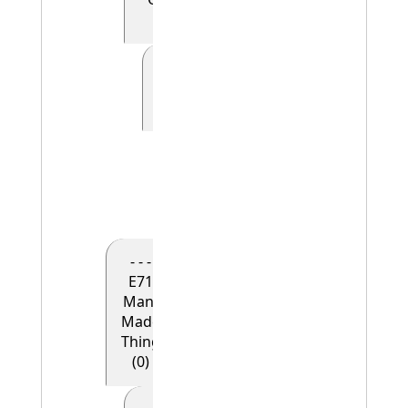
(0)
- - - - - E41
Appellation
(0)
- - - - - -
E42
Identifier
(1)
- - -
E71
Man-
Made
Thing
(0)