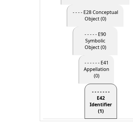
- - - - E28 Conceptual
Object (0)
- - - - - E90
Symbolic
Object (0)
- - - - - - E41
Appellation
(0)
- - - - - - -
E42
Identifier
(1)