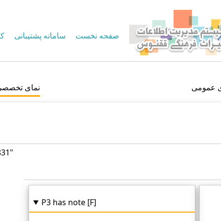
صفحه نخست
سامانه پشتیبانی
کا
ی عمومی
نمای تخصصی
831"
P3 has note [F]