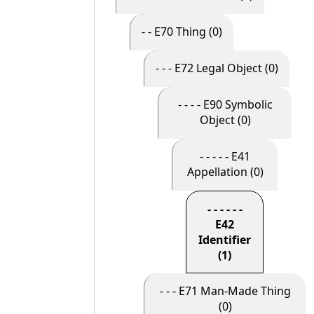
- - E70 Thing (0)
- - - E72 Legal Object (0)
- - - - E90 Symbolic
Object (0)
- - - - - E41
Appellation (0)
- - - - - -
E42
Identifier
(1)
- - - E71 Man-Made Thing
(0)