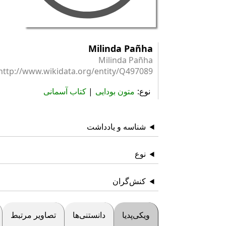
Milinda Pañha
Milinda Pañha
http://www.wikidata.org/entity/Q497089
نوع
متون بودایی
کتاب آسمانی
شناسه و یادداشت
نوع
کنش‌گران
ویکی‌پدیا
دانستنی‌ها
تصاویر مرتبط