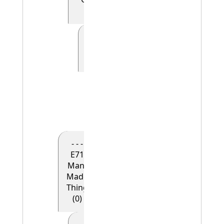
(0)
- - - - - E41
Appellation
(0)
- - - - - -
E42
Identifier
(1)
- - -
E71
Man-
Made
Thing
(0)