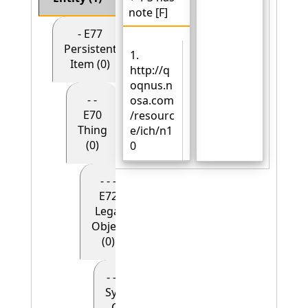
note [F]
- E77
Persistent
1.
Item (0)
http://q
oqnus.n
- -
osa.com
E70
/resourc
Thing
e/ich/n1
(0)
0
- - -
E72
Legal
Object
(0)
- - - - E90
Symbolic
Object