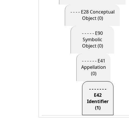
- - - - E28 Conceptual
Object (0)
- - - - - E90
Symbolic
Object (0)
- - - - - - E41
Appellation
(0)
- - - - - - -
E42
Identifier
(1)