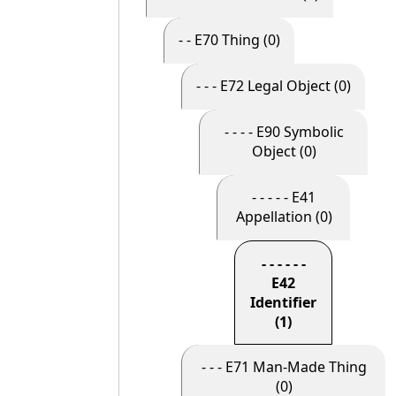
- - E70 Thing (0)
- - - E72 Legal Object (0)
- - - - E90 Symbolic
Object (0)
- - - - - E41
Appellation (0)
- - - - - -
E42
Identifier
(1)
- - - E71 Man-Made Thing
(0)