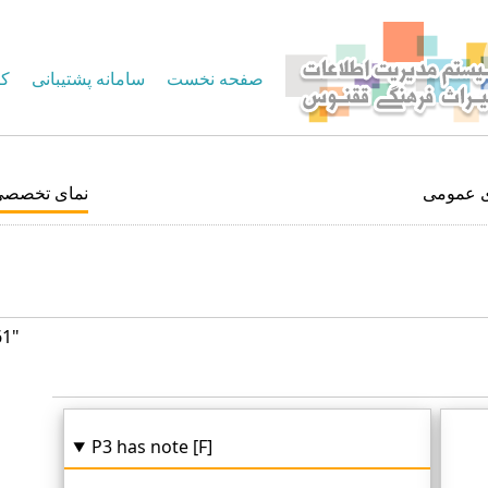
صفحه نخست
سامانه پشتیبانی
کا
ی عمومی
نمای تخصصی
61"
P3 has note [F]