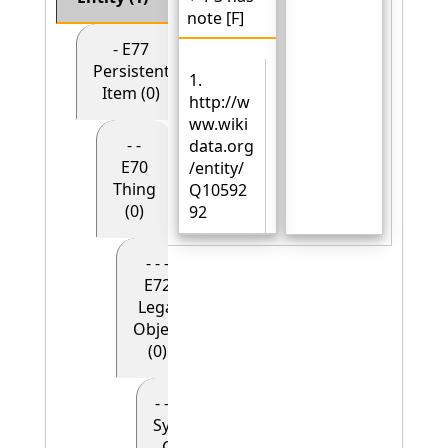
note [F]
- E77
Persistent
1.
Item (0)
http://w
ww.wiki
- -
data.org
E70
/entity/
Thing
Q10592
(0)
92
- - -
E72
Legal
Object
(0)
- - - - E90
Symbolic
Object