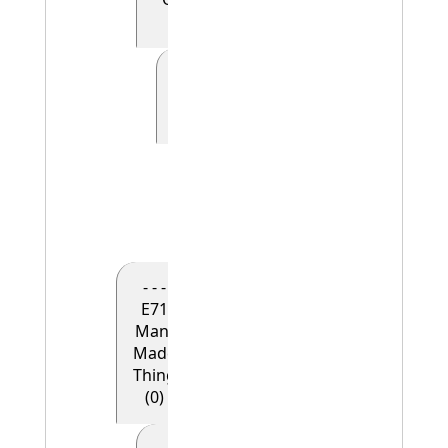
(0)
- - - - - E41
Appellation
(0)
- - - - - -
E42
Identifier
(1)
- - -
E71
Man-
Made
Thing
(0)