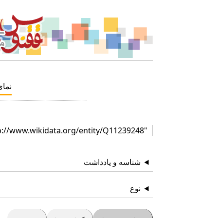
نما
"http://www.wikidata.org/entity/Q11239248"
شناسه و یادداشت
نوع