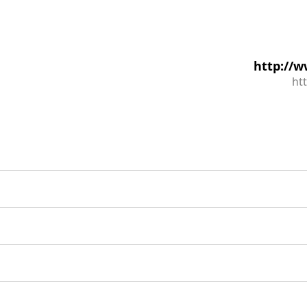
http://w
ht