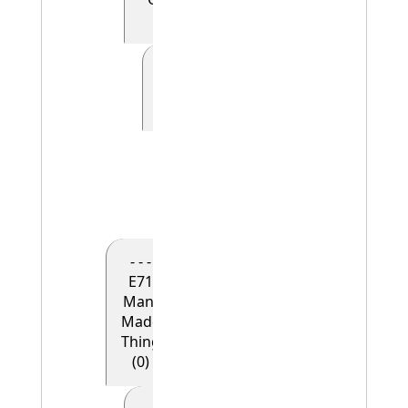
(0)
- - - - - E41
Appellation
(0)
- - - - - -
E42
Identifier
(1)
- - -
E71
Man-
Made
Thing
(0)