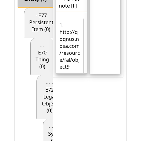
note [F]
- E77
Persistent
1.
Item (0)
http://q
oqnus.n
- -
osa.com
E70
/resourc
Thing
e/fal/obj
(0)
ect9
- - -
E72
Legal
Object
(0)
- - - - E90
Symbolic
Object