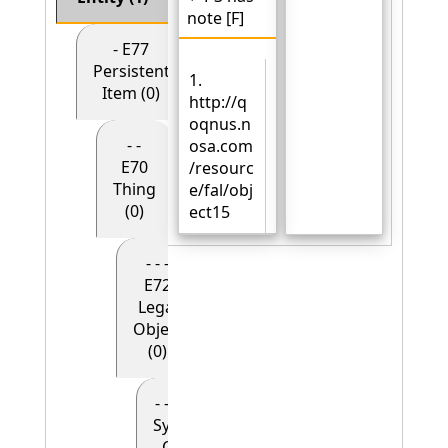
note [F]
- E77
Persistent
1.
Item (0)
http://q
oqnus.n
- -
osa.com
E70
/resourc
Thing
e/fal/obj
(0)
ect15
- - -
E72
Legal
Object
(0)
- - - - E90
Symbolic
Object