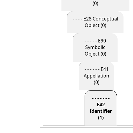
(0)
- - - - E28 Conceptual
Object (0)
- - - - - E90
Symbolic
Object (0)
- - - - - - E41
Appellation
(0)
- - - - - - -
E42
Identifier
(1)