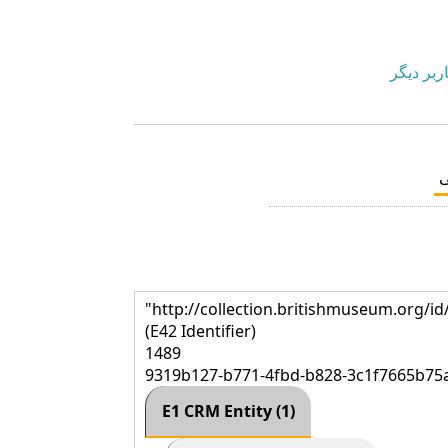
ربر دیگر
"http://collection.britishmuseum.org/id
(E42 Identifier)
1489
9319b127-b771-4fbd-b828-3c1f7665b75
E1 CRM Entity (1)