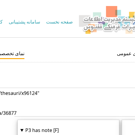
صفحه نخست
سامانه پشتیبانی
کا
ی عمومی
نمای تخصصی
/thesauri/x96124"
a/36877
P3 has note [F]