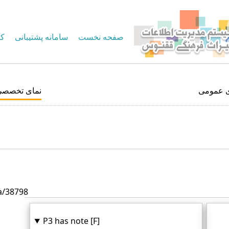
صفحه نخست
سامانه پشتیبانی
کا
ی عمومی
نمای تخصصی
a/38798
P3 has note [F]