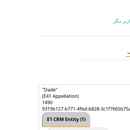
ربر دیگر
"Dade"
(E41 Appellation)
1490
9319b127-b771-4fbd-b828-3c1f7665b75
E1 CRM Entity (1)