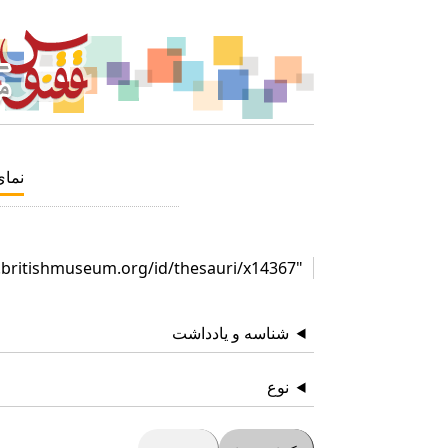
نما
"http://collection.britishmuseum.org/id/thesauri/x14367"
شناسه و یادداشت
نوع